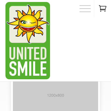

27 juni 2022
0
Consectetur adipiscing elit
door
|
Painting
,
Uncategorized