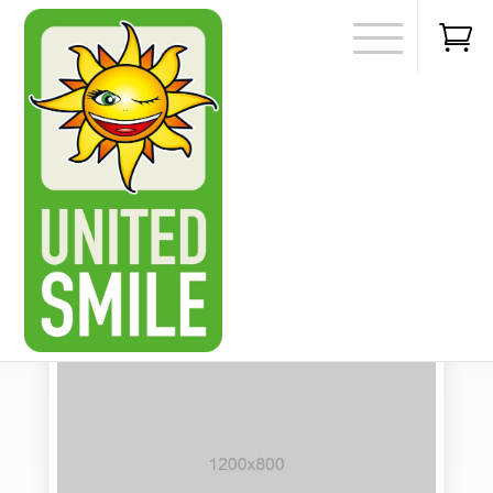

27 juni 2022
0
Curabitur et nunc placerat libero
porta pellentesque at ac massa
door
|
Museum
,
Uncategorized