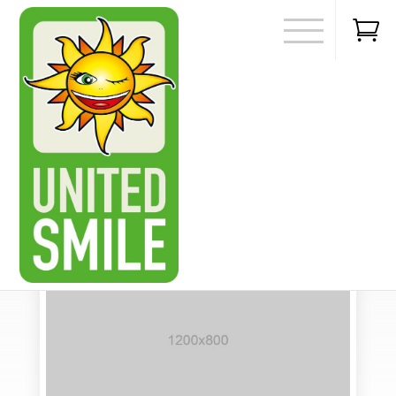

27 juni 2022
0
Nulla ullamcorper risus
door
|
Painting
,
Uncategorized