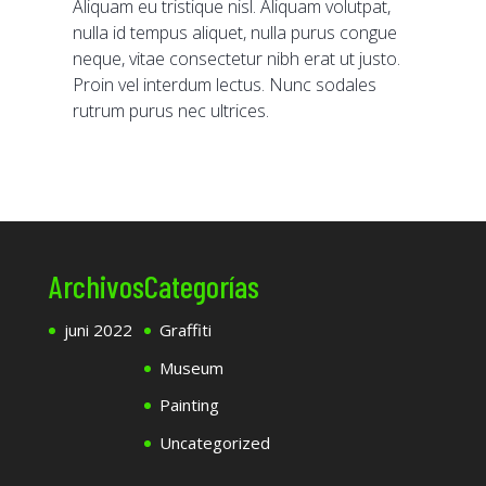
Aliquam eu tristique nisl. Aliquam volutpat,
nulla id tempus aliquet, nulla purus congue
neque, vitae consectetur nibh erat ut justo.
Proin vel interdum lectus. Nunc sodales
rutrum purus nec ultrices.
Archivos
Categorías
juni 2022
Graffiti
Museum
Painting
Uncategorized